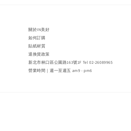
關於IN美好
如何訂購
貼紙材質
退換貨政策
新北市林口區公園路163號1F Tel 02-26089965
營業時間｜週一至週五 am9 - pm6