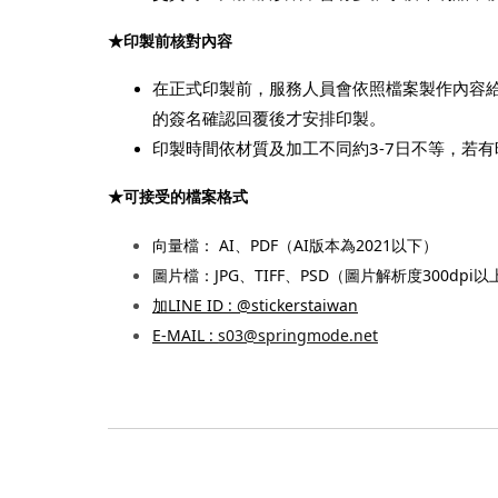
★
印製前核對內容
在正式印製前，服務人員會依照檔案製作內容
的簽名確認回覆後才安排印製。
印製時間依材質及加工不同約3-7日不等，若
★
可接受的檔案格式
向量檔： 
AI
、PDF（AI版本為2021以下）
圖片檔：JPG、
TIFF、PSD
（圖片
解析度300dpi以
加
LINE ID : @stickerstaiwan
E-MAIL : 
s03@springmode.net