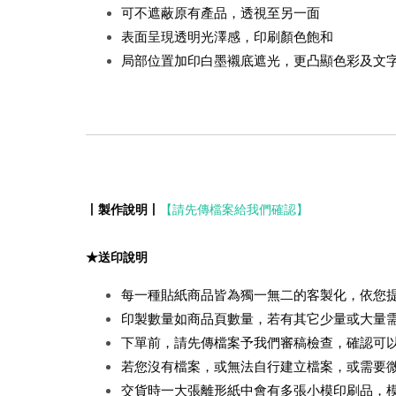
可不遮蔽原有產品，透視至另一面
表面呈現透明光澤感，印刷顏色飽和
局部位置加印白墨襯底遮光，更凸顯色彩及文
丨製作說明丨
【請先傳檔案給我們確認】
★
送印說明
每一種貼紙商品皆為獨一無二的客製化，依您
印製數量如商品頁數量，若有其它少量或大量
下單前，請先傳檔案予我們審稿檢查，確認可
若您沒有檔案，或無法自行建立檔案，或需要微
交貨時一大張離形紙中會有多張小模印刷品，