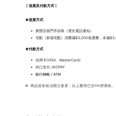
丨送貨及付款方式丨
★送貨方式
實體店面門市自取（需先電話通知）
宅配（新瑞宅配）
消費滿$3,000免運費，未滿$3,
★付款方式
信用卡(VISA、MasterCard)
街口支付 JKOPAY
銀行轉帳 / ATM
※ 
商品皆依稅法開立發票；以上費用已含5%營業稅。