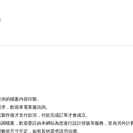
字
提供的檔案內容印製。
需求，歡迎來電客服洽詢。
以製作後才支付款項，付款完成訂單才會成立。
調檔案，歡迎委託由本網站為您進行設計排版等服務，皆為另外計費
模數依尺寸不定，如有其他需求請另估價。