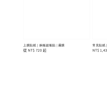
上膜貼紙｜銅板超黏貼 | 霧膜
常見貼紙 
Regular
從
NT$ 720
起
Regular
NT$ 1,4
price
price