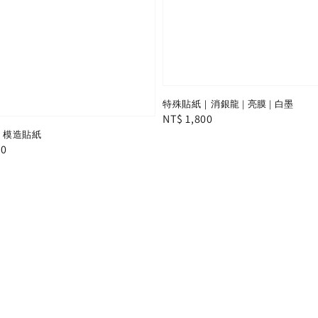
特殊貼紙｜消銀龍 | 亮膜 | 白墨
Regular
NT$ 1,800
| 模造貼紙
price
30