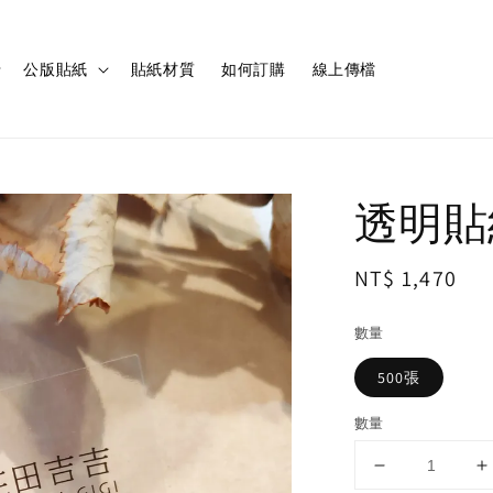
公版貼紙
貼紙材質
如何訂購
線上傳檔
透明貼
Regular
NT$ 1,470
price
數量
500張
數量