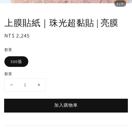
1
/4
上膜貼紙｜珠光超黏貼 | 亮膜
Regular
NT$ 2,245
price
數量
500張
數量
加入購物車