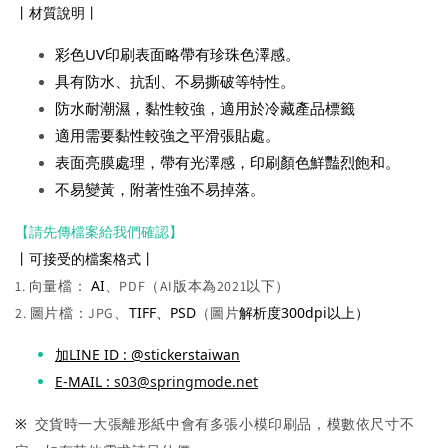
丨材質說明丨
彩色UV印刷表面略帶有珍珠色澤感。
具有防水、抗刮、不易撕破等特性。
防水耐潮濕，黏性較強，適用於冷藏產品標籤
適用需要黏性較強之平滑張貼處。
表面亮膜處理，帶有光澤感，印刷顏色鮮豔烈飽和。
不易變黃，附著性強不易掉落。
【請先傳檔案給我們確認】
丨可接受的檔案格式丨
AI
1. 向量檔：
、PDF（AI版本為2021以下）
TIFF、PSD
解析度300dpi以上）
2. 圖片檔：JPG、
（圖片
加
LINE ID : @stickerstaiwan
E-MAIL : 
s03@springmode.net
※ 
交貨時一大張離形紙中會有多張小模印刷品，模數依尺寸不