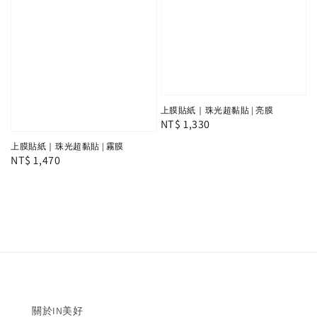
上膜貼紙｜珠光超黏貼 | 亮膜
Regular
NT$ 1,330
price
上膜貼紙｜珠光超黏貼 | 霧膜
Regular
NT$ 1,470
price
關於IN美好