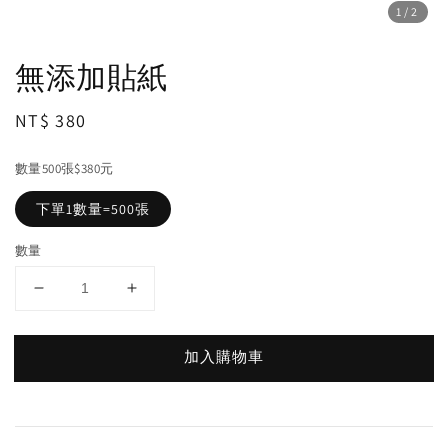
1
/2
無添加貼紙
Regular
NT$ 380
price
數量500張$380元
下單1數量=500張
數量
加入購物車