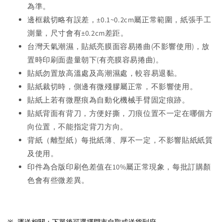
為準。
邊框裁切略有誤差，±0.1~0.2cm屬正常範圍，紙張手工
測量，尺寸會有±0.2cm差距。
台灣天氣潮濕，貼紙亮膜面容易捲曲(不影響使用)，放
置時印刷面盡量朝下(有亮膜容易捲曲)。
貼紙勿置放高溫處及高潮濕處，較容易退黏。
貼紙裁切時，側邊有微殘膠屬正常，不影響使用。
貼紙上若有微壓痕為自動化機械手臂固定痕跡。
貼紙背面有背刀，方便好撕，刀痕位置不一定在哪個方
向位置，不能指定背刀方向。
背紙（離型紙）每批紙薄、厚不一定，不影響貼紙紙質
及使用。
印件為合版印刷色差值在10%屬正常現象，每批訂購顏
色會有些微差異。
※ 
 運送相關：下單後可選擇門市自取或送貨到府。