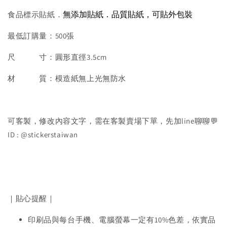
無添加貼紙．品質貼紙，可貼外包裝
食品標示貼紙．
最低訂購量：500張
尺 寸：圓形直徑3.5cm
材 質：模造紙無上光無防水
可客製，修改內容文字，需在客製賣場下單，先加line聊聊💬
ID : @stickerstaiwan
｜貼心提醒｜
印刷品與每台手機、電腦螢幕一定有10%色差，依實品