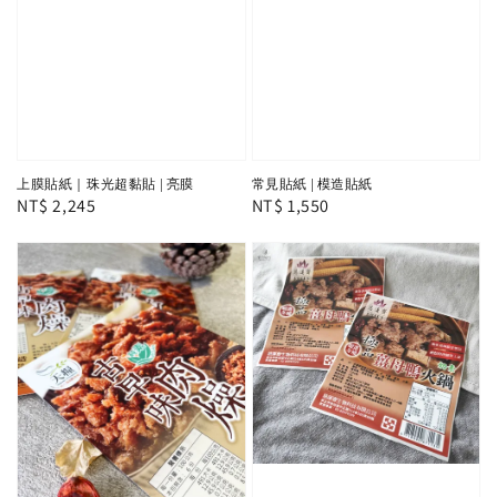
上膜貼紙｜珠光超黏貼 | 亮膜
常見貼紙 | 模造貼紙
Regular
NT$ 2,245
Regular
NT$ 1,550
price
price